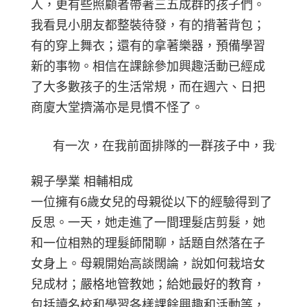
人，更有些照顧者帶著三五成群的孩子們。
我看見小朋友都整裝待發，有的揹著背包；
有的穿上舞衣；還有的拿著樂器，預備學習
新的事物。相信在課餘參加興趣活動已經成
了大多數孩子的生活常規，而在週六、日把
商廈大堂擠滿亦是見慣不怪了。
  有一次，在我前面排隊的一群孩子中，我發
親子學業 相輔相成
一位擁有6歲女兒的母親從以下的經驗得到了
反思。一天，她走進了一間理髮店剪髮，她
和一位相熟的理髮師閒聊，話題自然落在子
女身上。母親開始高談闊論，說如何栽培女
兒成材；嚴格地管教她；給她最好的教育，
包括讀名校和學習各樣課餘興趣和活動等，