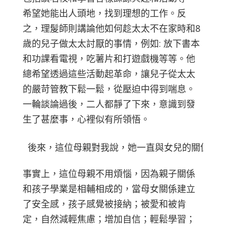
希望她能出人頭地，找到理想的工作。反
之，理髲師則講論他如何趁太太不在家時和8
歲的兒子做太太討厭的事情，例如: 放下書本
和功課看電視，吃薯片和打遊戲機等等。他
總希望透過這些活動起革命，讓兒子從太太
的嚴苛管教下鬆一鬆，從壓迫中得到喘息。
一輪談論過後，二人都靜了下來，意識到發
生了甚麼事，心裡似有所領悟。
後來，這位母親對我說，她一直與女兒的關係惡
事實上，這位母親不用煩惱，因為親子關係
和孩子學業是相輔相成的，當母女關係建立
了安全感，孩子感覺被接納；被愛和被肯
定，自然減輕焦慮；增加自信；輕鬆學習；