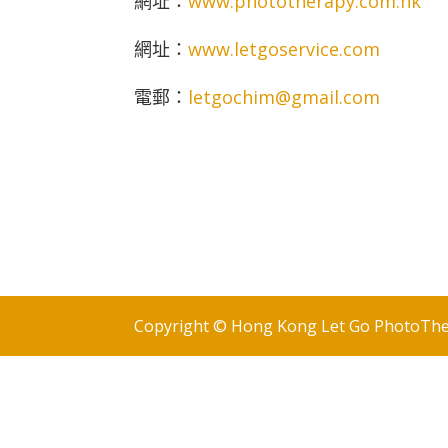
網址：
www.phototherapy.com.hk
網址：
www.letgoservice.com
電郵：
letgochim@gmail.com
Copyright © Hong Kong Let Go PhotoThera